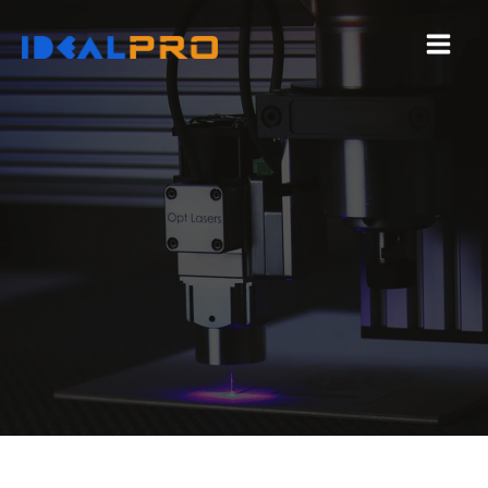
コ
ン
テ
ン
ツ
へ
ス
キ
ッ
プ