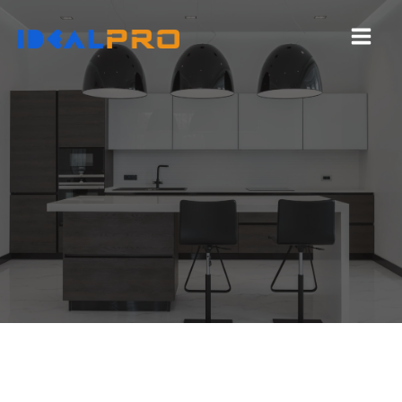
コ
ン
テ
ン
ツ
へ
ス
キ
ッ
プ